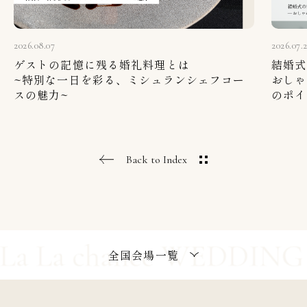
2026.08.07
2026.07.
ゲストの記憶に残る婚礼料理とは
結婚式
~特別な一日を彩る、ミシュランシェフコー
おしゃ
スの魅力~
のポイ
Back to Index
全国会場一覧