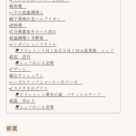
魚料理
ハタの低温調理と
柚子風味の生ハムブイヨン
肉料理
大分県豊後牛ロース肉の
低温調理と冬野菜
コンポジションスタイル
▼ララシャンスＨＩＲＯＳＨＩＭＡ迎賓館 シェフ
森田 浩行
▼シェフのいる会場
デザート
苺のヴァシュラン
ヘーゼルナッツとコーヒーのケーキ
ピスタチオのグラス
▼ララシャンス博多の森 パティシエチーフ
髙畠 ゆかり
▼シェフのいる会場
前菜