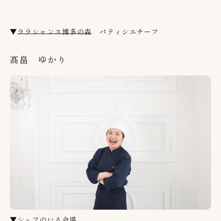
▼
ララシャンス博多の森
パティシエチーフ
髙畠 ゆかり
▼シェフのいる会場