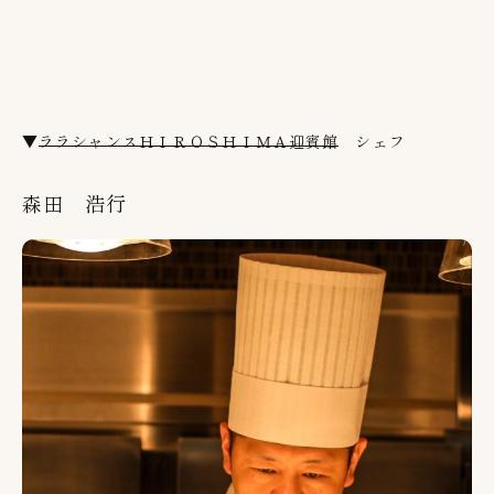
▼
ララシャンスＨＩＲＯＳＨＩＭＡ迎賓館
シェフ
森田 浩行