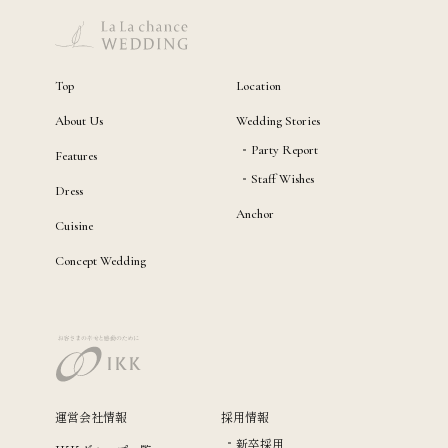
Top
Location
About Us
Wedding Stories
Party Report
Features
Staff Wishes
Dress
Anchor
Cuisine
Concept Wedding
運営会社情報
採用情報
新卒採用