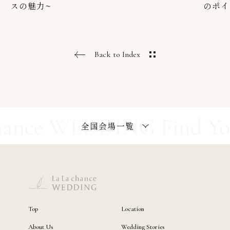
スの魅力~
のポイ
Back to Index
全国会場一覧
Top
Location
About Us
Wedding Stories