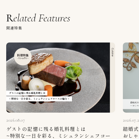
Related Features
関連特集
2026.08.07
2026.07.
ゲストの記憶に残る婚礼料理とは
結婚式
~特別な一日を彩る、ミシュランシェフコー
おしゃ