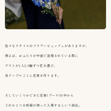
色々なスタイルのフラワービュッフェがありますが、
例えば、おふたりが中座で退場されている際に
ゲストが
1
人
2.3
輪ずつ花を選び、
各テーブルごとに花束を作ります。
そしていくつかできた花束
(
ブーケ
)
の中から
どれか１つを新婦が持って入場するという演出。