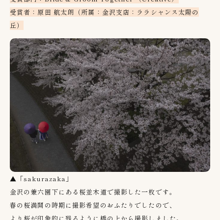
受賞者：原田 航太朗（所属：金沢支店：ララシャンス太陽の
丘）
▲「sakurazaka」
金沢の兼六園下にある桜並木道で撮影した一枚です。
春の桜満開の時期に撮影希望のおふたりでしたので、
より桜が印象的に残るように橋の上から撮影しました。