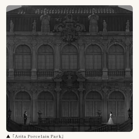
▲「Arita Porcelain Park」