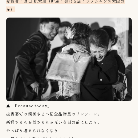
受賞者：原田 航太朗（所属：金沢支店：ララシャンス太陽の
丘）
▲「Because today」
披露宴での親御さまへ記念品贈呈のワンシーン。
新婦さまもお母さまもお互いを目の前にしたら、
やっぱり堪えられなくなり