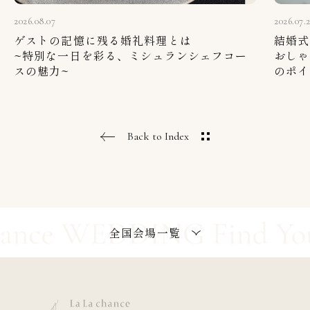
2026.08.07
2026.07.
ゲストの記憶に残る婚礼料理とは
結婚式
~特別な一日を彩る、ミシュランシェフコー
おしゃ
スの魅力~
のポイ
Back to Index
全国会場一覧