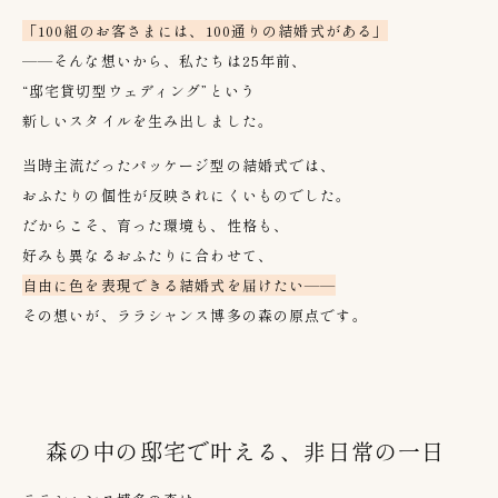
「100組のお客さまには、100通りの結婚式がある」
——
そんな想いから、私たちは
25
年前、
“
邸宅貸切型ウェディング
”
という
新しいスタイルを生み出しました。
当時主流だったパッケージ型の結婚式では、
おふたりの個性が反映されにくいものでした。
だからこそ、育った環境も、性格も、
好みも異なるおふたりに合わせて、
自由に色を表現できる結婚式を届けたい
——
その想いが、ララシャンス博多の森の原点です。
森の中の邸宅で叶える、非日常の一日