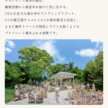
ララシャンス博多の森は、
福岡空港から桜並木を抜けた先に広がる、
1万㎡の壮大な森の中のウエディングリゾート。
3つの独立型チャペルと
4
つの貸切邸宅が点在し、
まるで海外リゾートの別荘にゲストを招くような
プライベート感あふれる空間です。