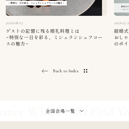
2026.08.07
2026.07.
ゲストの記憶に残る婚礼料理とは
結婚式
~特別な一日を彩る、ミシュランシェフコー
おしゃ
スの魅力~
のポイ
Back to Index
全国会場一覧