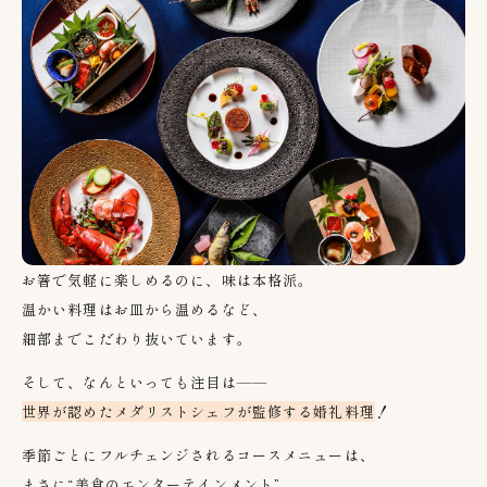
お箸で気軽に楽しめるのに、味は本格派。
温かい料理はお皿から温めるなど、
細部までこだわり抜いています。
そして、なんといっても注目は
——
世界が認めたメダリストシェフが監修する婚礼料理
！
季節ごとにフルチェンジされるコースメニューは、
まさに
“
美食のエンターテインメント
”