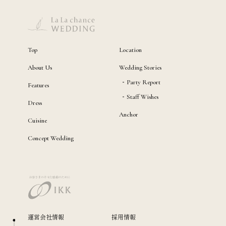
Top
Location
About Us
Wedding Stories
Party Report
Features
Staff Wishes
Dress
Anchor
Cuisine
Concept Wedding
運営会社情報
採用情報