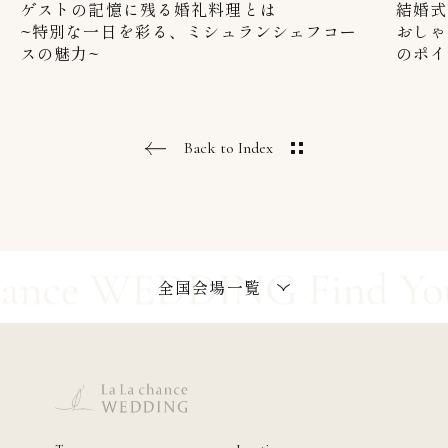
ゲストの記憶に残る婚礼料理とは
結婚式
~特別な一日を彩る、ミシュランシェフコー
おしゃ
スの魅力~
のポイ
Back to Index
全国会場一覧