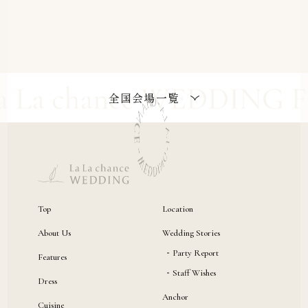
全国会場一覧
Top
Location
About Us
Wedding Stories
Party Report
Features
Staff Wishes
Dress
Anchor
Cuisine