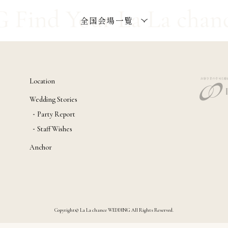
全国会場一覧
Location
Wedding Stories
Party Report
Staff Wishes
Anchor
Copyright© La La chance WEDDING All Rights Reserved.