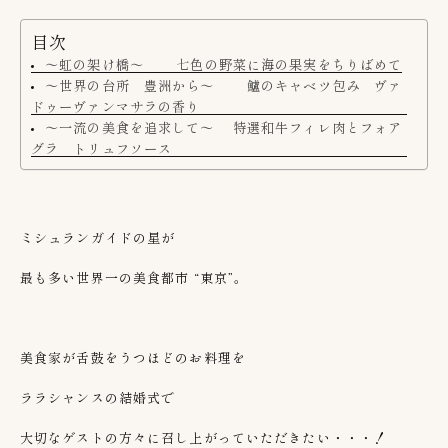
目次
～虹の架け橋～ 七色の野菜に海の果実をちりばめて
～世界の台所 豊洲から～ 鱸のキャベツ包み ヴァ
ドゥーヴァンマサラの香り
～一流の美食を追求して～ 特選和牛フィレ肉とフォア
グラ トリュフソース
ミシュランガイドの星が
最も多い世界一の美食都市 “東京”。
美食家が舌鼓をうつほどのお料理を
ララシャンスの結婚式で
大切なゲストの方々に召し上がっていただきたい・・・！