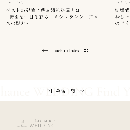
2026.08.07
2026.07.
ゲストの記憶に残る婚礼料理とは
結婚式
~特別な一日を彩る、ミシュランシェフコー
おしゃ
スの魅力~
のポイ
Back to Index
全国会場一覧