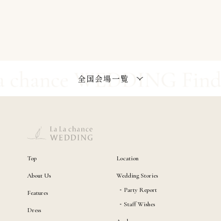
全国会場一覧
Top
Location
About Us
Wedding Stories
Party Report
Features
Staff Wishes
Dress