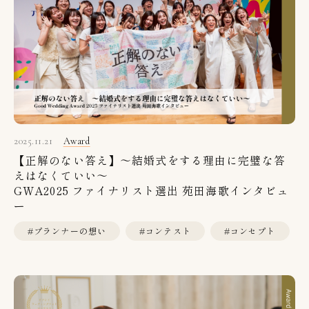
2025.11.21
Award
【正解のない答え】～結婚式をする理由に完璧な答
えはなくていい～
GWA2025 ファイナリスト選出 苑田海歌インタビュ
ー
#プランナーの想い
#コンテスト
#コンセプト
#結婚式